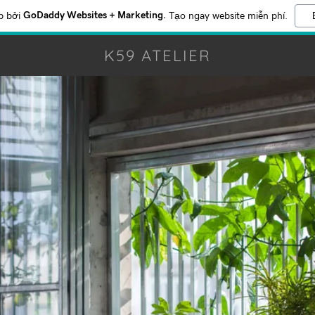
GoDaddy Websites + Marketing.
p bởi
Tạo ngay website miễn phí.
K59 ATELIER