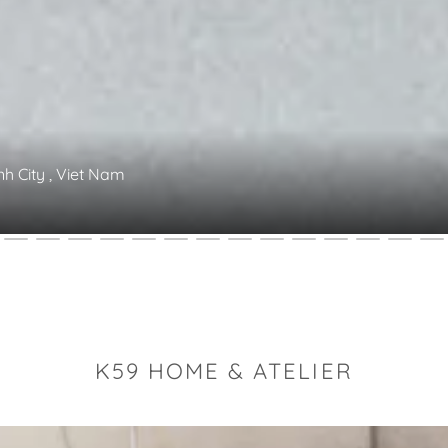
nh City , Viet Nam
K59 HOME & ATELIER